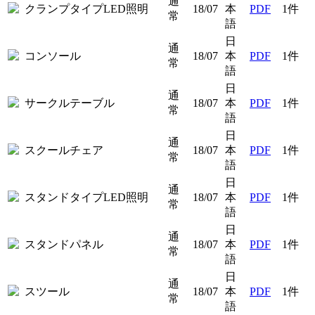
通
クランプタイプLED照明
18/07
本
PDF
1件
常
語
日
通
コンソール
18/07
本
PDF
1件
常
語
日
通
サークルテーブル
18/07
本
PDF
1件
常
語
日
通
スクールチェア
18/07
本
PDF
1件
常
語
日
通
スタンドタイプLED照明
18/07
本
PDF
1件
常
語
日
通
スタンドパネル
18/07
本
PDF
1件
常
語
日
通
スツール
18/07
本
PDF
1件
常
語