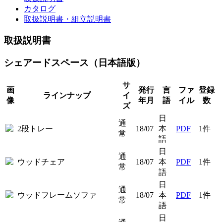
カタログ
取扱説明書・組立説明書
取扱説明書
シェアードスペース（日本語版）
サ
画
発行
言
ファ
登録
ラインナップ
イ
像
年月
語
イル
数
ズ
日
通
2段トレー
18/07
本
PDF
1件
常
語
日
通
ウッドチェア
18/07
本
PDF
1件
常
語
日
通
ウッドフレームソファ
18/07
本
PDF
1件
常
語
日