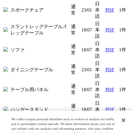
日
通
スポークチェア
23/01
本
PDF
1件
常
語
日
スラントレッグテーブル,T
通
18/07
本
PDF
1件
レッグテーブル
常
語
日
通
ソファ
18/07
本
PDF
1件
常
語
日
通
ダイニングテーブル
23/01
本
PDF
1件
常
語
日
通
テーブル用パネル
18/07
本
PDF
1件
常
語
日
通
ハンガースタンド
18/07
本
PDF
1件
常
語
We collect unique personal identifiers such as cookies to analyze our traffic
日
and to personalize content and ads. We share information about your use of
通
ベンチ
18/07
本
PDF
1件
our website with our analytics and advertising partners, who may combine
常