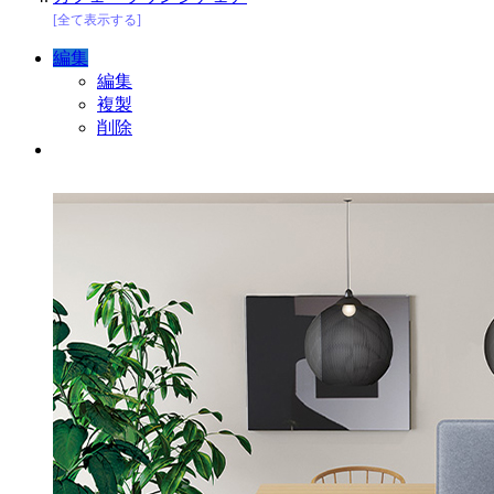
[全て表示する]
編集
編集
複製
削除