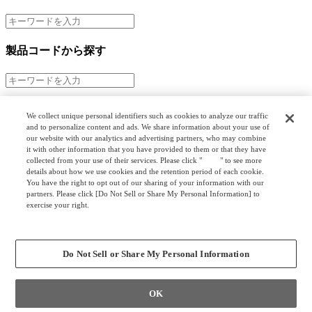
製品コードから探す
市場から探す
We collect unique personal identifiers such as cookies to analyze our traffic
and to personalize content and ads. We share information about your use of
階層検索
our website with our analytics and advertising partners, who may combine
it with other information that you have provided to them or that they have
collected from your use of their services. Please click "
here
" to see more
details about how we use cookies and the retention period of each cookie.
オプション検索
You have the right to opt out of our sharing of your information with our
partners. Please click [Do Not Sell or Share My Personal Information] to
exercise your right.
Privacy Policy
Change your sell or share preference
リスト検索
カスタマイズ検索
Do Not Sell or Share My Personal Information
OK
クリア
検索