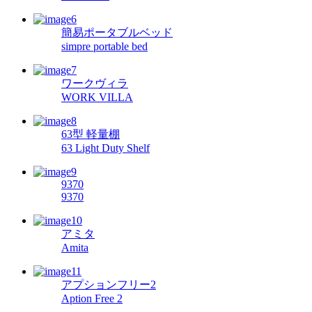
簡易ポータブルベッド
simpre portable bed
ワークヴィラ
WORK VILLA
63型 軽量棚
63 Light Duty Shelf
9370
9370
アミタ
Amita
アプションフリー2
Aption Free 2