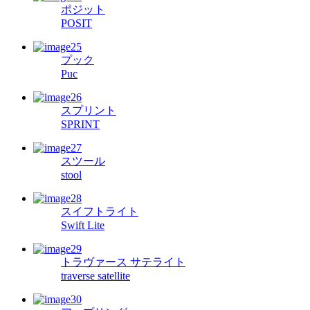
ポジット
POSIT
プック
Puc
スプリント
SPRINT
スツール
stool
スイフトライト
Swift Lite
トラヴァース サテライト
traverse satellite