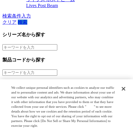
Lives Post Beam
検索条件入力
クリア
検索
シリーズ名から探す
製品コードから探す
市場から探す
We collect unique personal identifiers such as cookies to analyze our traffic
and to personalize content and ads. We share information about your use of
階層検索
our website with our analytics and advertising partners, who may combine
it with other information that you have provided to them or that they have
collected from your use of their services. Please click "
here
" to see more
details about how we use cookies and the retention period of each cookie.
オプション検索
You have the right to opt out of our sharing of your information with our
partners. Please click [Do Not Sell or Share My Personal Information] to
exercise your right.
Privacy Policy