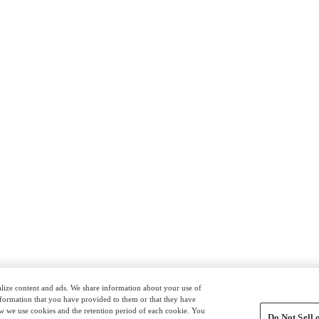
nalize content and ads. We share information about your use of
nformation that you have provided to them or that they have
ow we use cookies and the retention period of each cookie. You
Do Not Sell