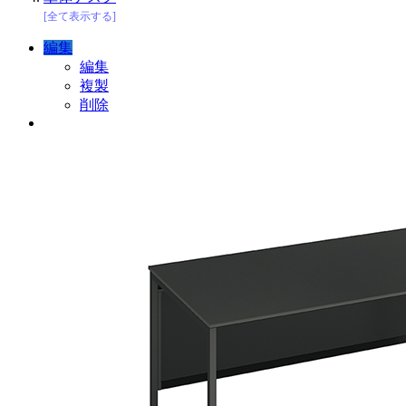
[全て表示する]
編集
編集
複製
削除