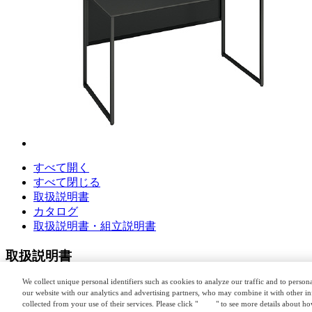
すべて開く
すべて閉じる
取扱説明書
カタログ
取扱説明書・組立説明書
取扱説明書
We collect unique personal identifiers such as cookies to analyze our traffic and to perso
ソリスト ホームデスク（日本語版）
our website with our analytics and advertising partners, who may combine it with other i
collected from your use of their services. Please click "
here
" to see more details about h