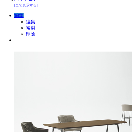
[全て表示する]
編集
編集
複製
削除