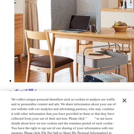
すべて開く
すべて閉じる
We collect unique personal identifiers such as cookies to analyze our traffic
取扱説明書
and to personalize content and ads. We share information about your use of
our website with our analytics and advertising partners, who may combine
カタログ
it with other information that you have provided to them or that they have
取扱説明書・組立説明書
collected from your use of their services. Please click "
here
" to see more
details about how we use cookies and the retention period of each cookie.
取扱説明書
You have the right to opt out of our sharing of your information with our
partners. Please click [Do Not Sell or Share My Personal Information] to