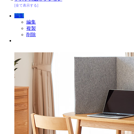
[全て表示する]
編集
編集
複製
削除