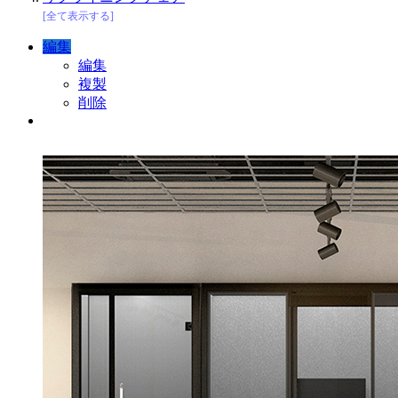
[全て表示する]
編集
編集
複製
削除