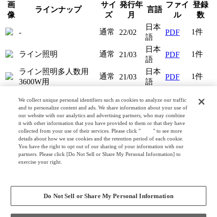
画
サイ
発行年
ファイ
登録
ラインナップ
言語
像
ズ
月
ル
数
日本
通常
1件
-
22/02
PDF
語
日本
ライン照明
通常
1件
21/03
PDF
語
ライン照明多人数用
日本
通常
1件
21/03
PDF
3600W用
語
We collect unique personal identifiers such as cookies to analyze our traffic
カタログ
and to personalize content and ads. We share information about your use of
our website with our analytics and advertising partners, who may combine
it with other information that you have provided to them or that they have
スノーハット（日本語版）
collected from your use of their services. Please click "
here
" to see more
details about how we use cookies and the retention period of each cookie.
画
発行
ファ
You have the right to opt out of our sharing of your information with our
カタログ名称
言語
partners. Please click [Do Not Sell or Share My Personal Information] to
像
年月
イル
exercise your right.
日本
Privacy Policy
Snow Hut［スノーハット］
19/10
PDF
Change your sell or share preference
語
日本
Do Not Sell or Share My Personal Information
WELL at Work
23/11
PDF
語
Work Booth［オカムラ ワークブー
日本