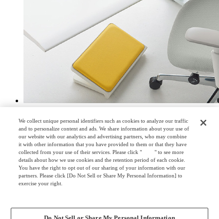
すべて開く
We collect unique personal identifiers such as cookies to analyze our traffic
すべて閉じる
and to personalize content and ads. We share information about your use of
our website with our analytics and advertising partners, who may combine
取扱説明書
it with other information that you have provided to them or that they have
カタログ
collected from your use of their services. Please click "
here
" to see more
取扱説明書・組立説明書
details about how we use cookies and the retention period of each cookie.
You have the right to opt out of our sharing of your information with our
partners. Please click [Do Not Sell or Share My Personal Information] to
取扱説明書
exercise your right.
Privacy Policy
Change your sell or share preference
ピエルポ（日本語版）
Do Not Sell or Share My Personal Information