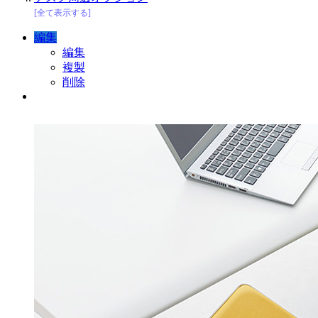
[全て表示する]
編集
編集
複製
削除