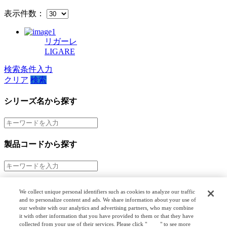
表示件数：
リガーレ
LIGARE
検索条件入力
クリア
検索
シリーズ名から探す
製品コードから探す
市場から探す
We collect unique personal identifiers such as cookies to analyze our traffic
and to personalize content and ads. We share information about your use of
階層検索
our website with our analytics and advertising partners, who may combine
it with other information that you have provided to them or that they have
collected from your use of their services. Please click "
here
" to see more