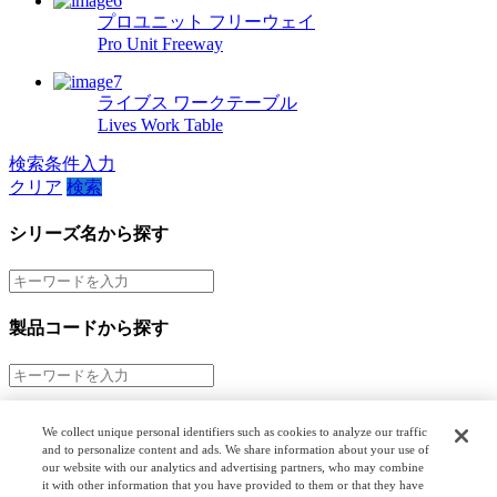
プロユニット フリーウェイ
Pro Unit Freeway
ライブス ワークテーブル
Lives Work Table
検索条件入力
クリア
検索
シリーズ名から探す
製品コードから探す
市場から探す
We collect unique personal identifiers such as cookies to analyze our traffic
and to personalize content and ads. We share information about your use of
階層検索
our website with our analytics and advertising partners, who may combine
it with other information that you have provided to them or that they have