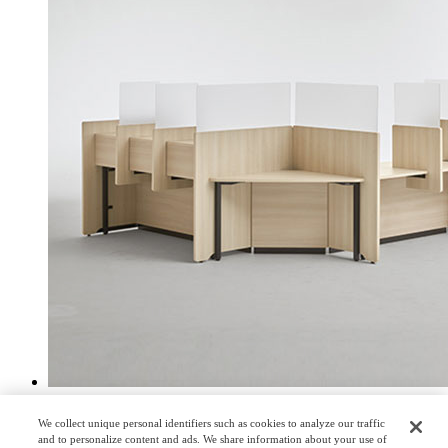
すべて開く
We collect unique personal identifiers such as cookies to analyze our traffic
すべて閉じる
and to personalize content and ads. We share information about your use of