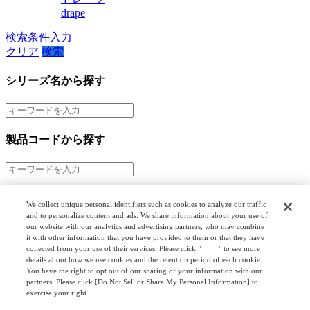
drape
検索条件入力
クリア
検索
シリーズ名から探す
製品コードから探す
市場から探す
We collect unique personal identifiers such as cookies to analyze our traffic
and to personalize content and ads. We share information about your use of
階層検索
our website with our analytics and advertising partners, who may combine
it with other information that you have provided to them or that they have
collected from your use of their services. Please click "
here
" to see more
details about how we use cookies and the retention period of each cookie.
オプション検索
You have the right to opt out of our sharing of your information with our
partners. Please click [Do Not Sell or Share My Personal Information] to
exercise your right.
Privacy Policy